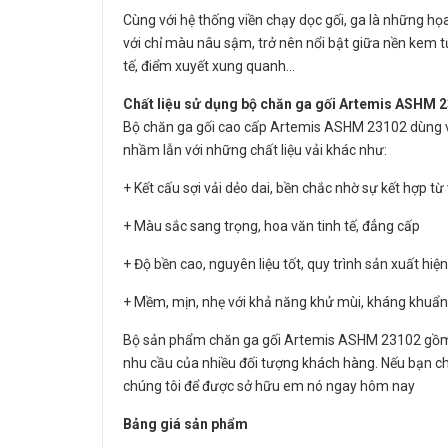
Cùng với hệ thống viền chạy dọc gối, ga là những họ
với chỉ màu nâu sậm, trở nên nổi bật giữa nền kem tư
tế, điểm xuyết xung quanh…
Chất liệu sử dụng bộ chăn ga gối Artemis ASHM 
Bộ chăn ga gối cao cấp Artemis ASHM 23102 dùng vải
nhầm lẫn với những chất liệu vải khác như:
+ Kết cấu sợi vải dẻo dai, bền chắc nhờ sự kết hợp từ
+ Màu sắc sang trọng, hoa văn tinh tế, đẳng cấp
+ Độ bền cao, nguyên liệu tốt, quy trình sản xuất hiện
+ Mềm, mịn, nhẹ với khả năng khử mùi, kháng khuẩn 
Bộ sản phẩm chăn ga gối Artemis ASHM 23102 gồm 
nhu cầu của nhiều đối tượng khách hàng. Nếu bạn cho
chúng tôi để được sở hữu em nó ngay hôm nay
Bảng giá sản phẩm