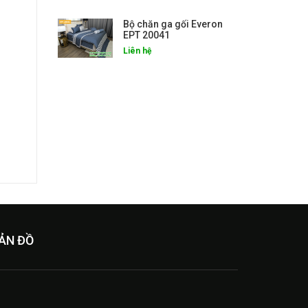
Bộ chăn ga gối Everon
EPT 20041
Liên hệ
ẢN ĐỒ