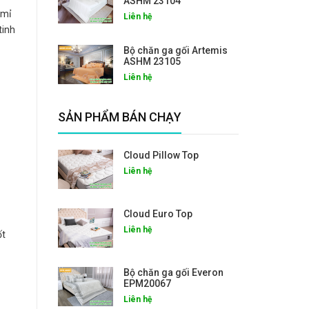
ASHM 23104
 mỉ
Liên hệ
tinh
Bộ chăn ga gối Artemis
ASHM 23105
Liên hệ
SẢN PHẨM BÁN CHẠY
Cloud Pillow Top
Liên hệ
Cloud Euro Top
Liên hệ
ốt
Bộ chăn ga gối Everon
EPM20067
Liên hệ