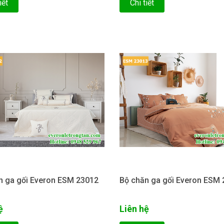
iết
Chi tiết
n ga gối Everon ESM 23012
Bộ chăn ga gối Everon ESM
ệ
Liên hệ