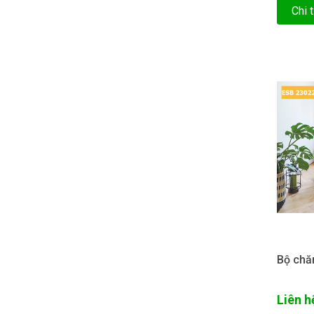
Chi t
Bộ chă
Liên h