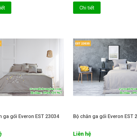
iết
Chi tiết
n ga gối Everon EST 23034
Bộ chăn ga gối Everon EST 
ệ
Liên hệ