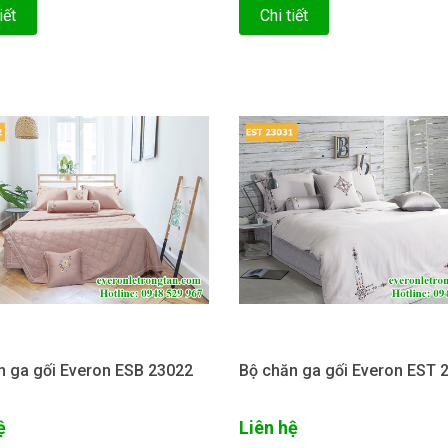
iết
Chi tiết
n ga gối Everon ESB 23022
Bộ chăn ga gối Everon EST 
ệ
Liên hệ