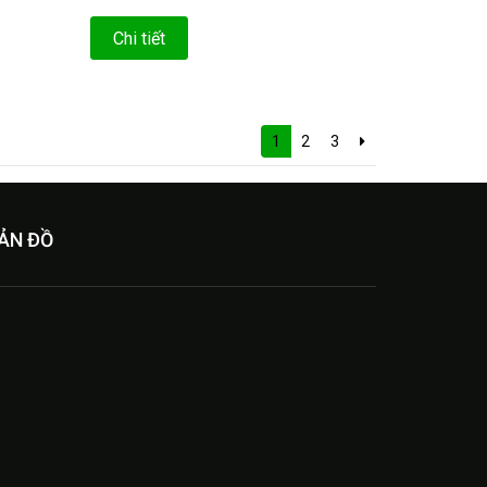
Chi tiết
1
2
3
ẢN ĐỒ