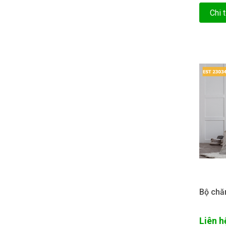
Chi t
Bộ chă
Liên h