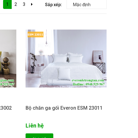
1
2
3
Sắp xếp:
23002
Bộ chăn ga gối Everon ESM 23011
Liên hệ