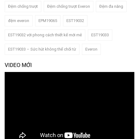
Đệm chống trượt
Đệm chống trượt Everon
Đệm đa năng
đệm everon
EPM19065
EST19032
EST19032 với phong cách thiết kế mới mẻ
EST19033
EST19033 – Sức hút không thể chối từ
Everon
VIDEO MỚI