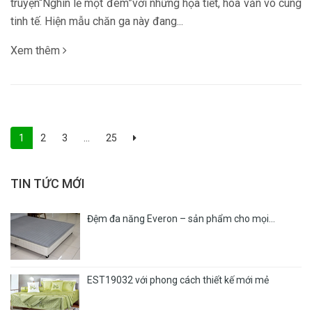
truyện“Nghìn lẻ một đêm”với những họa tiết, hoa văn vô cùng
tinh tế. Hiện mẫu chăn ga này đang...
Xem thêm
1
2
3
...
25
TIN TỨC MỚI
Đệm đa năng Everon – sản phẩm cho mọi...
EST19032 với phong cách thiết kế mới mẻ