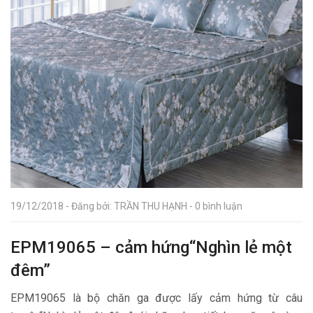
19/12/2018 - Đăng bởi: TRẦN THU HẠNH - 0 bình luận
EPM19065 – cảm hứng“Nghìn lẻ một
đêm”
EPM19065 là bộ chăn ga được lấy cảm hứng từ câu