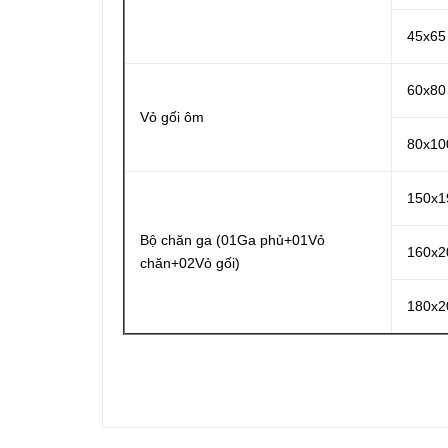
45x65
60x80
Vỏ gối ôm
80x10
150x1
Bộ chăn ga (01Ga phủ+01Vỏ
160x2
chăn+02Vỏ gối)
180x2