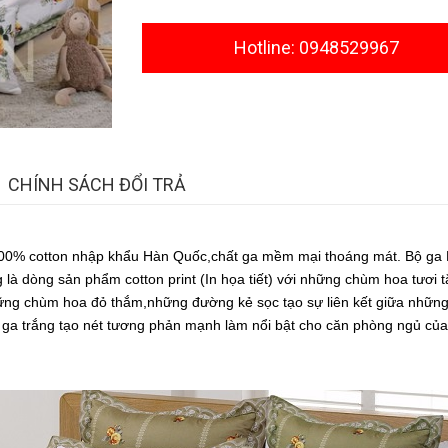
Hotline: 0948529967
CHÍNH SÁCH ĐỔI TRẢ
 100% cotton nhập khẩu Hàn Quốc,chất ga mềm mại thoáng mát. Bộ ga
là dòng sản phẩm cotton print (In họa tiết) với những chùm hoa tươi t
hững chùm hoa đỏ thắm,những đường kẻ sọc tạo sự liên kết giữa nhữn
ga trắng tạo nét tương phản mạnh làm nổi bật cho căn phòng ngủ của