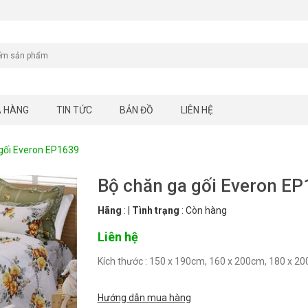
A HÀNG
TIN TỨC
BẢN ĐỒ
LIÊN HỆ
gối Everon EP1639
Bộ chăn ga gối Everon E
Hãng
:
|
Tình trạng
:
Còn hàng
Liên hệ
Hướng dẫn mua hàng