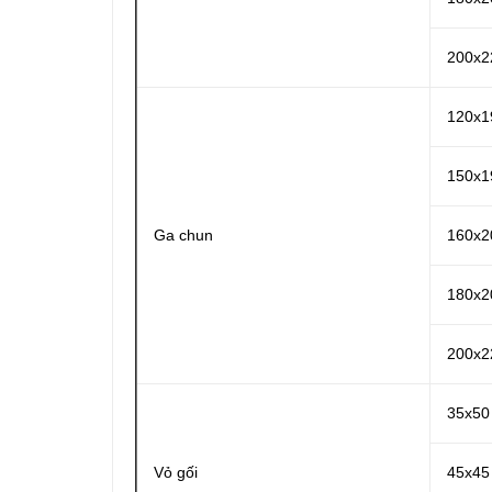
200x2
120x1
150x1
Ga chun
160x2
180x2
200x2
35x50
Vỏ gối
45x45