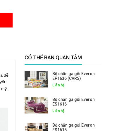
CÓ THỂ BẠN QUAN TÂM
Bộ chăn ga gối Everon
và dễ
EP1636 (CARS)
yết
Liên hệ
 mỹ.
Bộ chăn ga gối Everon
ES1616
Liên hệ
Bộ chăn ga gối Everon
ES1615