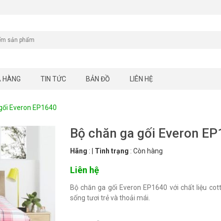
A HÀNG
TIN TỨC
BẢN ĐỒ
LIÊN HỆ
gối Everon EP1640
Bộ chăn ga gối Everon E
Hãng
:
|
Tình trạng
:
Còn hàng
Liên hệ
Bộ chăn ga gối Everon EP1640 với chất liệu cott
sống tươi trẻ và thoải mái.