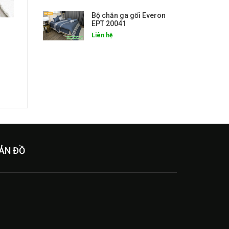
Bộ chăn ga gối Everon
EPT 20041
Liên hệ
ẢN ĐỒ