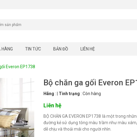
A HÀNG
TIN TỨC
BẢN ĐỒ
LIÊN HỆ
gối Everon EP1738
Bộ chăn ga gối Everon E
Hãng
:
|
Tình trạng
:
Còn hàng
Liên hệ
BỘ CHĂN GA EVERON EP1738 là một trong những mẫ
đường kẻ sử dụng tông màu trầm như màu xám, n
dễ chịu và thoải mái cho người nhìn.