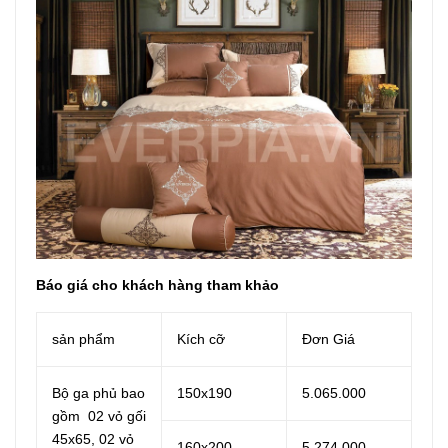
Báo giá cho khách hàng tham khảo
sản phẩm
Kích cỡ
Đơn Giá
Bộ ga phủ bao
150x190
5.065.000
gồm 02 vỏ gối
45x65, 02 vỏ
160x200
5.274.000