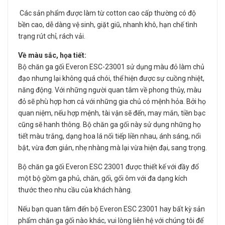
Các sản phẩm được làm từ cotton cao cấp thường có độ
bền cao, dễ dàng vệ sinh, giặt giũ, nhanh khô, hạn chế tình
trạng rút chỉ, rách vải.
Về màu sắc, họa tiết:
Bộ chăn ga gối Everon ESC-23001 sử dụng màu đỏ làm chủ
đạo nhưng lại không quá chói, thể hiện được sự cuồng nhiệt,
năng động. Với những người quan tâm về phong thủy, màu
đỏ sẽ phù hợp hơn cả với những gia chủ có mệnh hỏa. Bởi họ
quan niệm, nếu hợp mệnh, tài vận sẽ đến, may mắn, tiền bạc
cũng sẽ hanh thông. Bộ chăn ga gối này sử dụng những họ
tiết màu trắng, dạng hoa lá nối tiếp liền nhau, ánh sáng, nổi
bật, vừa đơn giản, nhẹ nhàng mà lại vừa hiện đại, sang trọng.
Bộ chăn ga gối Everon ESC 23001 được thiết kế với đầy đổ
một bộ gồm ga phủ, chăn, gối, gối ôm với đa dạng kích
thước theo nhu cầu của khách hàng.
Nếu bạn quan tâm đến bộ Everon ESC 23001 hay bất kỳ sản
phẩm chăn ga gối nào khác, vui lòng liên hệ với chúng tôi để