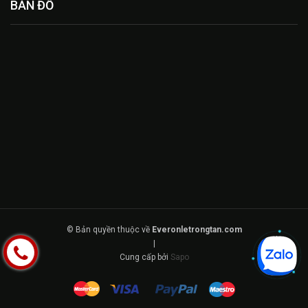
BẢN ĐỒ
© Bản quyền thuộc về
Everonletrongtan.com
|
Cung cấp bởi
Sapo