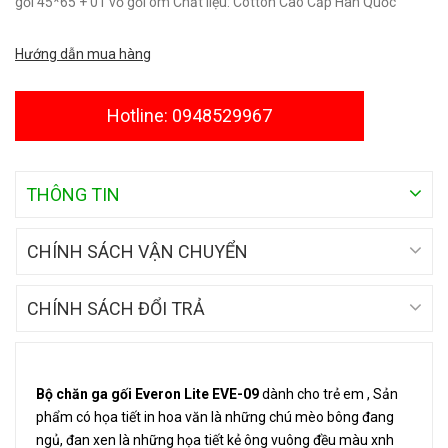
gối 45*65 + 01 vỏ gối ôm Chất liệu: Cotton Cao Cấp Hàn Quốc
Hướng dẫn mua hàng
Hotline: 0948529967
THÔNG TIN
CHÍNH SÁCH VẬN CHUYỂN
CHÍNH SÁCH ĐỔI TRẢ
Bộ chăn ga gối Everon Lite EVE-09
dành cho trẻ em , Sản
phẩm có họa tiết in hoa văn là những chú mèo bông đang
ngủ, đan xen là những họa tiết kẻ ông vuông đều màu xnh