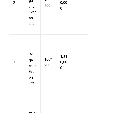
ga
2
0,00
200
chun
0
Ever
on
Lite
Bộ
1,31
160*
ga
3
0,00
200
chun
0
Ever
on
Lite