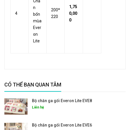
Chă
1,75
n
200*
4
0,00
bốn
220
0
mùa
Ever
on
Lite
CÓ THỂ BẠN QUAN TÂM
Bộ chăn ga gối Everon Lite EVE8
Liên hệ
Bộ chăn ga gối Everon Lite EVE6