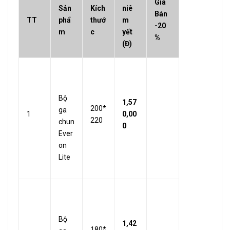
Giá
Sản
Kích
niê
Bán
TT
phẩ
thướ
m
-20
m
c
yết
%
(Đ)
Bộ
1,57
200*
ga
1
0,00
220
chun
0
Ever
on
Lite
Bộ
1,42
180*