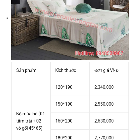
Sản phẩm
Kích thước
Đơn giá VNĐ
120*190
2,340,000
150*190
2,550,000
Bộ mùa hè (01
tấm trải + 02
160*200
2,630,000
vỏ gối 45*65)
180*200
2,770,000