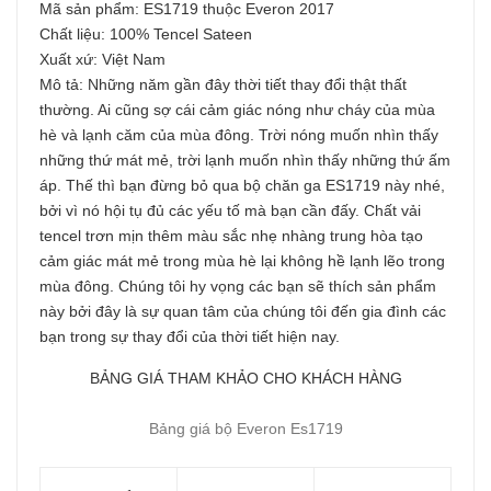
Mã sản phẩm: ES1719 thuộc Everon 2017
Chất liệu: 100% Tencel Sateen
Xuất xứ: Việt Nam
Mô tả: Những năm gần đây thời tiết thay đổi thật thất
thường. Ai cũng sợ cái cảm giác nóng như cháy của mùa
hè và lạnh căm của mùa đông. Trời nóng muốn nhìn thấy
những thứ mát mẻ, trời lạnh muốn nhìn thấy những thứ ấm
áp. Thế thì bạn đừng bỏ qua bộ chăn ga ES1719 này nhé,
bởi vì nó hội tụ đủ các yếu tố mà bạn cần đấy. Chất vải
tencel trơn mịn thêm màu sắc nhẹ nhàng trung hòa tạo
cảm giác mát mẻ trong mùa hè lại không hề lạnh lẽo trong
mùa đông. Chúng tôi hy vọng các bạn sẽ thích sản phẩm
này bởi đây là sự quan tâm của chúng tôi đến gia đình các
bạn trong sự thay đổi của thời tiết hiện nay.
BẢNG GIÁ THAM KHẢO CHO KHÁCH HÀNG
Bảng giá bộ Everon Es1719