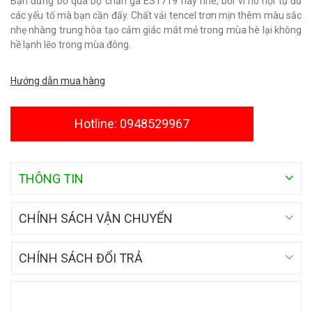
Bạn đừng bỏ qua bộ chăn ga ES1719 này nhé, bởi vì nó hội tụ đủ
các yếu tố mà bạn cần đấy. Chất vải tencel trơn mịn thêm màu sắc
nhẹ nhàng trung hòa tạo cảm giác mát mẻ trong mùa hè lại không
hề lạnh lẽo trong mùa đông.
Hướng dẫn mua hàng
Hotline: 0948529967
THÔNG TIN
CHÍNH SÁCH VẬN CHUYỂN
CHÍNH SÁCH ĐỔI TRẢ