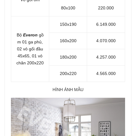
80x100
220.000
150x190
6.149.000
Bộ
Everon
gồ
160x200
4.070.000
m 01 ga phủ,
02 vỏ gối đầu
45x65, 01 vỏ
180x200
4.257.000
chăn 200x220
200x220
4.565.000
HÌNH ẢNH MẪU