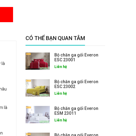
CÓ THỂ BẠN QUAN TÂM
Bộ chăn ga gối Everon
ESC 23001
 là
Liên hệ
Bộ chăn ga gối Everon
ESC 23002
 nâu
Liên hệ
m là
Bộ chăn ga gối Everon
ESM 23011
Liên hệ
ồn
Bộ chăn ga gối Everon