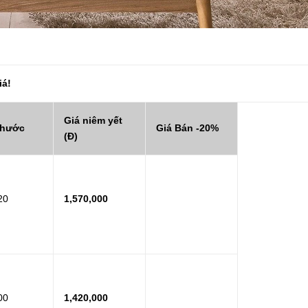
iá!
Giá niêm yết
thước
Giá Bán -20%
(Đ)
20
1,570,000
00
1,420,000