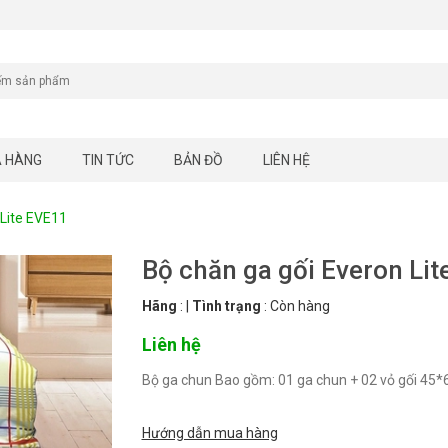
A HÀNG
TIN TỨC
BẢN ĐỒ
LIÊN HỆ
 Lite EVE11
Bộ chăn ga gối Everon Li
Hãng
:
|
Tình trạng
:
Còn hàng
Liên hệ
Bộ ga chun Bao gồm: 01 ga chun + 02 vỏ gối 45*
Hướng dẫn mua hàng