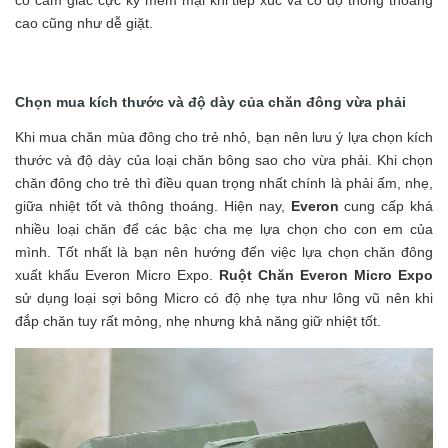
có cảm giác cực kỳ mềm mại khi tiếp xúc và có độ thông thoáng
cao cũng như dễ giặt.
Chọn mua kích thước và độ dày của chăn đông vừa phải
Khi mua chăn mùa đông cho trẻ nhỏ, bạn nên lưu ý lựa chọn kích
thước và độ dày của loại chăn bông sao cho vừa phải. Khi chọn
chăn đông cho trẻ thì điều quan trọng nhất chính là phải ấm, nhẹ,
giữa nhiệt tốt và thông thoáng. Hiện nay,
Everon
cung cấp khá
nhiều loại chăn để các bậc cha mẹ lựa chọn cho con em của
mình. Tốt nhất là bạn nên hướng đến việc lựa chọn chăn đông
xuất khẩu Everon Micro Expo.
Ruột Chăn Everon Micro Expo
sử dụng loại sợi bông Micro có độ nhẹ tựa như lông vũ nên khi
đắp chăn tuy rất mỏng, nhẹ nhưng khả năng giữ nhiệt tốt.