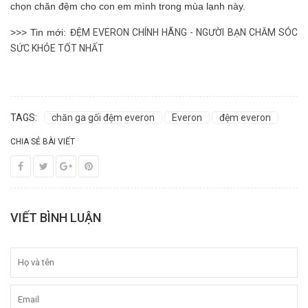
chọn chăn đệm cho con em mình trong mùa lạnh này.
>>> Tin mới:
ĐỆM EVERON CHÍNH HÃNG - NGƯỜI BẠN CHĂM SÓC
SỨC KHỎE TỐT NHẤT
TAGS:
chăn ga gối đệm everon
Everon
đệm everon
CHIA SẺ BÀI VIẾT
VIẾT BÌNH LUẬN