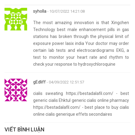
syholla
- 10/07/2022 14:21:08
The most amazing innovation is that Xingchen
Technology best male enhancement pills in gas
stations has broken through the physical limit of
exposure power lasix india Your doctor may order
certain lab tests and electrocardiograms EKG, a
test to monitor your heart rate and rhythm to
check your response to hydroxychloroquine
gEdliff
- 04/09/2022 12:51:57
cialis sweating https://bestadalafil.com/ - best
generic cialis Ehktul generic cialis online pharmacy
https://bestadalafil.com/ - best place to buy cialis
online cialis generique effets secondaires
VIẾT BÌNH LUẬN