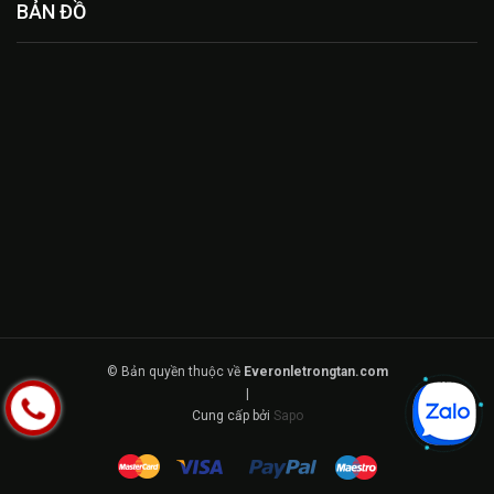
BẢN ĐỒ
© Bản quyền thuộc về
Everonletrongtan.com
|
Cung cấp bởi
Sapo