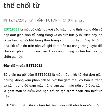
thể chối từ
19/12/2018
TRẦN THU HẠNH
0 Nhận xét
EST
19033
là một bộ chăn ga với sắc màu trung tính mang đến vẻ
đẹp đơn giản, tinh tế, sang trọng và có sức hút kỳ lạ. Hiện nay, nó
là
xu hướng nổi bật trong thời trang cũng như tiêu dùng. Những
họa tiết cổ điển trên nền vải ghi đem đến sự sang trọng tuyệt đối
cho căn phòng ngủ của bạn.
Hãy cùng chúng tôi tìm hiểu về bộ
chăn ga này.
Đặc điểm của EST
19033
Bộ chăn ga gối đệm EST19033 là một mẫu thiết kế khá đơn giản
nhưng không kém phần tinh tế. Với hai gam màu cơ bản là trắng
và xám trong đó gam màu trắng làm gam màu nền chủ đạo, xám
là gam màu tô điểm cho họa tiết đã tạo điểm nhấn cho thiết kế
này.
EST19033 thể hiện sự tươi trẻ, tươi sáng rất phù hợp với những