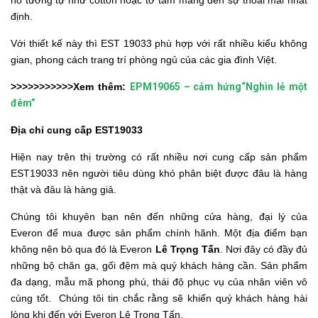
nó tương tự như cotton hoặc tơ tằm
mang đến sự thoải mái nhất
định.
Với thiết kế này thì EST 19033 phù hợp với rất nhiều kiểu không
gian, phong cách trang trí phòng ngủ của các gia đình Việt.
>>>>>>>>>>>Xem thêm:
EPM19065 – cảm hứng“Nghìn lẻ một
đêm”
Địa chỉ cung cấp
EST19033
Hiện nay trên thị trường có rất nhiều nơi cung cấp sản phẩm
EST19033
nên người tiêu dùng khó phân biệt được đâu là hàng
thật và đâu là hàng giả.
Chúng tôi khuyên bạn nên đến những cửa hàng, đại lý của
Everon để mua được sản phẩm chính hãnh. Một địa điểm bạn
không nên bỏ qua đó là Everon
Lê Trọng Tấn
. Nơi đây có đầy đủ
những bộ chăn ga, gối đệm mà quý khách hàng cần. Sản phẩm
đa dạng, mẫu mã phong phú, thái độ phục vụ của nhân viên vô
cùng tốt. Chúng tôi tin chắc rằng sẽ khiến quý khách hàng hài
lòng khi đến với Everon Lê Trọng Tấn.