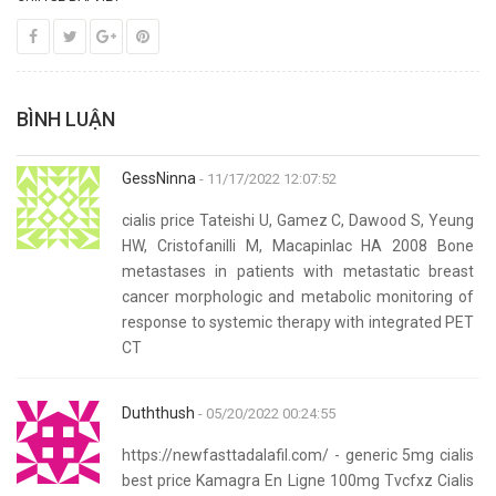
BÌNH LUẬN
GessNinna
- 11/17/2022 12:07:52
cialis price Tateishi U, Gamez C, Dawood S, Yeung
HW, Cristofanilli M, Macapinlac HA 2008 Bone
metastases in patients with metastatic breast
cancer morphologic and metabolic monitoring of
response to systemic therapy with integrated PET
CT
Duththush
- 05/20/2022 00:24:55
https://newfasttadalafil.com/ - generic 5mg cialis
best price Kamagra En Ligne 100mg Tvcfxz Cialis