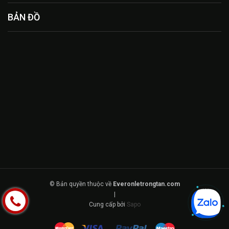
BẢN ĐỒ
© Bản quyền thuộc về
Everonletrongtan.com
|
Cung cấp bởi
Sapo