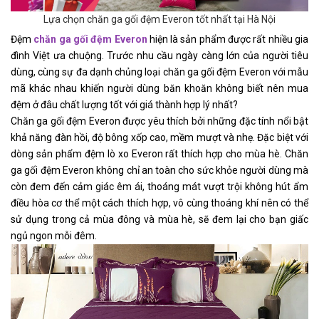
Lựa chọn chăn ga gối đệm Everon tốt nhất tại Hà Nội
Đệm 
chăn ga gối đệm Everon
 hiện là sản phẩm được rất nhiều gia 
đình Việt ưa chuộng. Trước nhu cầu ngày càng lớn của người tiêu 
dùng, cùng sự đa dạnh chủng loại chăn ga gối đệm Everon với mẫu 
mã khác nhau khiến người dùng băn khoăn không biết nên mua 
đệm ở đâu chất lượng tốt với giá thành hợp lý nhất?
Chăn ga gối đệm Everon được yêu thích bởi những đặc tính nổi bật 
khả năng đàn hồi, độ bông xốp cao, mềm mượt và nhẹ. Đặc biệt với 
dòng sản phẩm đệm lò xo Everon rất thích hợp cho mùa hè. Chăn 
ga gối đệm Everon không chỉ an toàn cho sức khỏe người dùng mà 
còn đem đến cảm giác êm ái, thoáng mát vượt trội không hút ẩm 
điều hòa cơ thể một cách thích hợp, vô cùng thoáng khí nên có thể 
sử dụng trong cả mùa đông và mùa hè, sẽ đem lại cho bạn giấc 
ngủ ngon mỗi đêm.