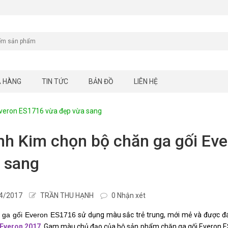
A HÀNG
TIN TỨC
BẢN ĐỒ
LIÊN HỆ
Everon ES1716 vừa đẹp vừa sang
h Kim chọn bộ chăn ga gối Ev
 sang
4/2017
TRẦN THU HẠNH
0 Nhận xét
 ga gối Everon ES1716
sử dụng màu sắc trẻ trung, mới mẻ và được đán
 Everon 2017
. Gam màu chủ đạo của bộ sản phẩm chăn ga gối Everon E