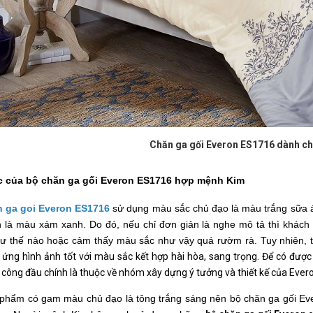
Chăn ga gối Everon ES1716 dành c
 của bộ chăn ga gối Everon ES1716 hợp mệnh Kim
 ga goi Everon ES1716
 sử dụng màu sắc chủ đạo là màu trắng sữa 
n là màu xám xanh. Do đó, nếu chỉ đơn giản là nghe mô tả thì khách
hư thế nào hoặc cảm thấy màu sắc như vậy quá rườm rà. Tuy nhiên, tr
 ứng hình ảnh tốt với màu sắc kết hợp hài hòa, sang trọng. Để có đượ
 công đầu chính là thuộc về nhóm xây dựng ý tưởng và thiết kế của Evero
 phẩm có gam màu chủ đạo là tông trắng sáng nên bộ chăn ga gối Eve