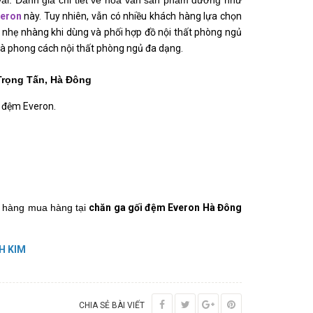
vải. Đánh giá chi tiết về hoa văn sản phẩm dường như 
veron
này. Tuy nhiên, vẫn có nhiều khách hàng lựa chọn 
nhẹ nhàng khi dùng và phối hợp đồ nội thất phòng ngủ 
và phong cách nội thất phòng ngủ đa dạng.
 Trọng Tấn, Hà Đông
i đệm Everon.
 hàng mua hàng tại 
chăn ga gối đệm Everon Hà Đông 
H KIM
CHIA SẺ BÀI VIẾT