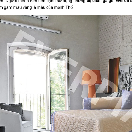
m. Người mệnh Kim bên cạnh sử dụng những 
bộ chăn ga gối Everon 
c
m gam màu vàng là màu của mệnh Thổ.