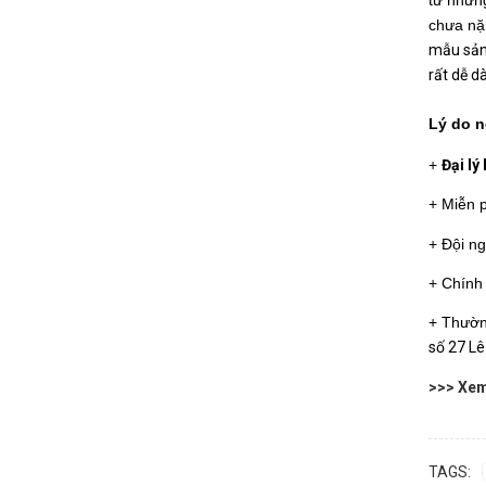
từ những
chưa nặ
mẫu sản 
rất dễ d
Lý do n
+ 
Đại lý
+ Miễn p
+ Đội ng
+ Chính 
+ Thườn
số 27 Lê
>>> Xe
TAGS: