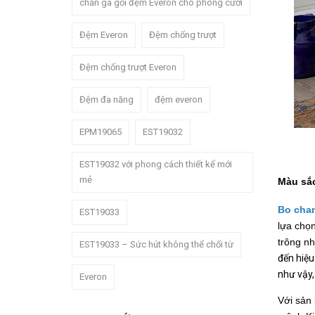
chăn ga gối đệm Everon cho phòng cưới
Đệm Everon
Đệm chống trượt
Đệm chống trượt Everon
Đệm đa năng
đệm everon
EPM19065
EST19032
EST19032 với phong cách thiết kế mới
mẻ
Màu sắc
Bo chan
EST19033
lựa chọ
trông n
EST19033 – Sức hút không thể chối từ
đến hiệu
như vậy,
Everon
Với sản