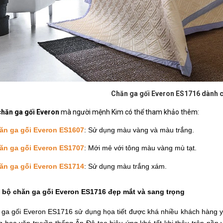
Chăn ga gối Everon ES1716 dành 
chăn ga gối Everon 
mà người mệnh Kim có thể tham khảo thêm:
ăn ga gối Everon ES1607
: Sử dụng màu vàng và màu trắng.
ăn ga gối Everon ES1707
: Mới mẻ với tông màu vàng mù tạt.
ăn ga gối Everon ES1714
: Sử dụng màu trắng xám.
t bộ chăn ga gối Everon ES1716 đẹp mắt và sang trọng
ga gối Everon ES1716 sử dụng họa tiết được khá nhiều khách hàng yêu