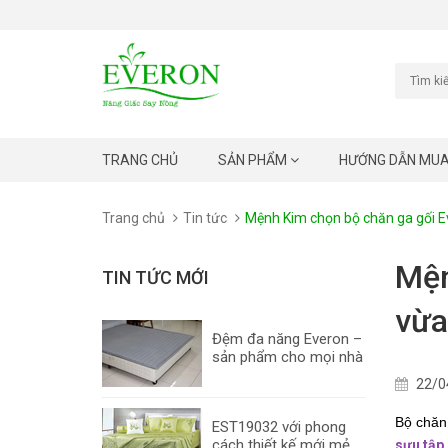
TRANG CHỦ
SẢN PHẨM
HƯỚNG DẪN MU
Trang chủ
Tin tức
Mệnh Kim chọn bộ chăn ga gối 
Mện
TIN TỨC MỚI
vừa
Đệm đa năng Everon –
sản phẩm cho mọi nhà
22/0
Bộ chăn
EST19032 với phong
cách thiết kế mới mẻ
sưu tập