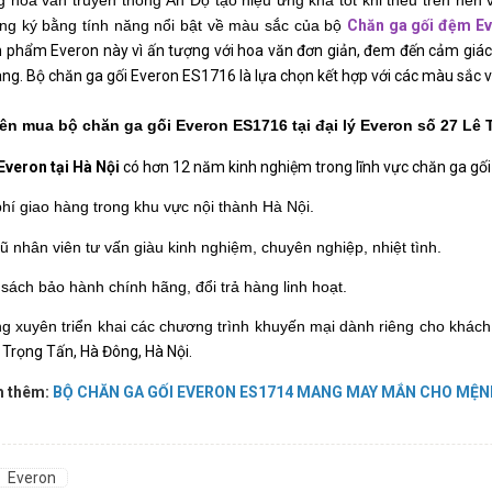
 hoa văn truyền thống Ấn Độ tạo hiệu ứng khá tốt khi thêu trên nền 
ng ký bằng tính năng nổi bật về màu sắc của bộ 
Chăn ga gối đệm E
phẩm Everon này vì ấn tượng với hoa văn đơn giản, đem đến cảm giác 
àng. Bộ chăn ga gối Everon ES1716 là lựa chọn kết hợp với các màu sắc 
ên mua bộ chăn ga gối Everon ES1716 tại đại lý Everon số 27 Lê
 Everon tại Hà Nội
 có hơn 12 năm kinh nghiệm trong lĩnh vực chăn ga gố
hí giao hàng trong khu vực nội thành Hà Nội.
ũ nhân viên tư vấn giàu kinh nghiệm, chuyên nghiệp, nhiệt tình.
sách bảo hành chính hãng, đổi trả hàng linh hoạt.
g xuyên triển khai các chương trình khuyến mại dành riêng cho khách
 Trọng Tấn, Hà Đông, Hà Nội.
m thêm:
BỘ CHĂN GA GỐI EVERON ES1714 MANG MAY MẮN CHO MỆN
Everon