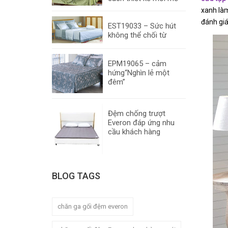
xanh làm
đánh giá
EST19033 – Sức hút
không thể chối từ
EPM19065 – cảm
hứng“Nghìn lẻ một
đêm”
Đệm chống trượt
Everon đáp ứng nhu
cầu khách hàng
BLOG TAGS
chăn ga gối đệm everon