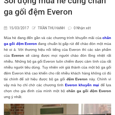
Sôi động mùa hè cùng chăn
ga gối đệm Everon
15/03/2017
TRẦN THU HẠNH
0 Nhận xét
Mùa hè đang đến gần và các chương trình khuyến mãi của
chăn
ga gối đệm Everon
đang chuẩn bị gấp rút để chào đón một mùa
hè oi ả. Với thương hiệu nổi tiếng của Everon thì các sản phẩm
của
Everon
sẽ càng được mọi người chào đón lồng nhiệt rất
nhiều. Những bộ ga gối Everon luôn chiếm được cảm tình của rất
nhiều người tiêu dùng. Tuy nhiên với giá thành của một bộ ga gối
đệm Everon khá cao khiến cho rất nhiều khách hàng không có đủ
tài chính để sở hiệu được bộ ga gối
đệm Everon
này. Chính vì
vậy mà họ chỉ chờ các chương tình
Everon khuyến mại
để lựa
chọn cho gia đình của mình một bộ
chăn ga gối đệm Everon
ưng ý nhất.