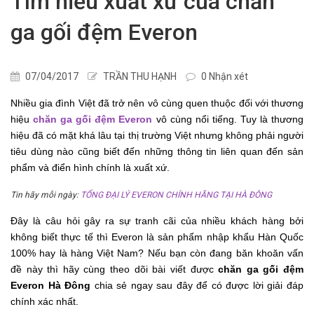
Tìm hiểu xuất xứ của chăn
ga gối đệm Everon
07/04/2017
TRẦN THU HẠNH
0 Nhận xét
Nhiều gia đình Việt đã trở nên vô cùng quen thuộc đối với thương
hiệu
chăn ga gối đệm Everon
vô cùng nổi tiếng. Tuy là thương
hiệu đã có mặt khá lâu tại thị trường Việt nhưng không phải người
tiêu dùng nào cũng biết đến những thông tin liên quan đến sản
phẩm và điển hình chính là xuất xứ.
Tin hãy mỗi ngày:
TỔNG ĐẠI LÝ EVERON CHÍNH HÃNG TẠI HÀ ĐÔNG
Đây là câu hỏi gây ra sự tranh cãi của nhiều khách hàng bởi
không biết thực tế thì Everon là sản phẩm nhập khẩu Hàn Quốc
100% hay là hàng Việt Nam? Nếu bạn còn đang băn khoăn vấn
đề này thì hãy cùng theo dõi bài viết được
chăn ga gối đệm
Everon Hà Đông
chia sẻ ngay sau đây để có được lời giải đáp
chính xác nhất.