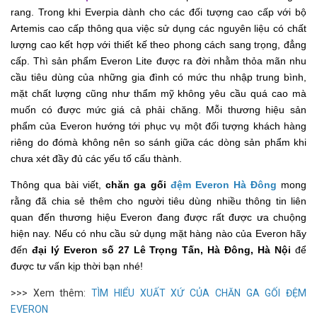
rang. Trong khi Everpia dành cho các đối tượng cao cấp với bộ
Artemis cao cấp thông qua việc sử dụng các nguyên liệu có chất
lượng cao kết hợp với thiết kế theo phong cách sang trọng, đẳng
cấp. Thì sản phẩm Everon Lite được ra đời nhằm thỏa mãn nhu
cầu tiêu dùng của những gia đình có mức thu nhập trung bình,
mặt chất lượng cũng như thẩm mỹ không yêu cầu quá cao mà
muốn có được mức giá cả phải chăng. Mỗi thương hiệu sản
phẩm của Everon hướng tới phục vụ một đối tượng khách hàng
riêng do đómà không nên so sánh giữa các dòng sản phẩm khi
chưa xét đầy đủ các yếu tố cấu thành.
Thông qua bài viết,
chăn ga gối
đệm Everon Hà Đông
mong
rằng đã chia sẻ thêm cho người tiêu dùng nhiều thông tin liên
quan đến thương hiệu Everon đang được rất được ưa chuộng
hiện nay. Nếu có nhu cầu sử dụng mặt hàng nào của Everon hãy
đến
đại lý Everon số 27 Lê Trọng Tấn, Hà Đông, Hà Nội
để
được tư vấn kịp thời bạn nhé!
>>> Xem thêm:
TÌM HIỂU XUẤT XỨ CỦA CHĂN GA GỐI ĐỆM
EVERON