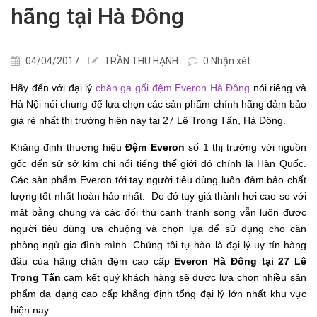
hãng tại Hà Đông
04/04/2017
TRẦN THU HẠNH
0 Nhận xét
Hãy đến với đại lý
chăn ga gối đệm Everon Hà Đông
nói riêng và
Hà Nội nói chung để lựa chọn các sản phẩm chính hãng đảm bảo
giá rẻ nhất thị trường hiện nay tại 27 Lê Trọng Tấn, Hà Đông.
Khăng định thương hiệu
Đệm Everon
số 1 thị trường với nguồn
gốc đến sử sở kim chi nổi tiếng thế giới đó chính là Hàn Quốc.
Các sản phẩm Everon tới tay người tiêu dùng luôn đảm bảo chất
lượng tốt nhất hoàn hảo nhất. Do đó tuy giá thành hơi cao so với
mặt bằng chung và các đối thủ cạnh tranh song vẫn luôn được
người tiêu dùng ưa chuộng và chọn lựa để sử dụng cho căn
phòng ngủ gia đình mình. Chúng tôi tự hào là đại lý uy tín hàng
đầu của hãng chăn đệm cao cấp
Everon Hà Đông tại 27 Lê
Trọng Tấn
cam kết quý khách hàng sẽ được lựa chọn nhiều sản
phẩm da dạng cao cấp khẳng định tổng đại lý lớn nhất khu vực
hiện nay.