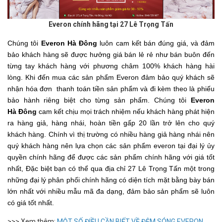
Everon chính hãng tại 27 Lê Trọng Tấn
Chúng tôi
Everon Hà Đông
luôn cam kết bán đúng giá, và đảm
bảo khách hàng sẽ được hưởng giá bán lẻ rẻ như bán buôn đến
từng tay khách hàng với phương châm 100% khách hàng hài
lòng. Khi đến mua các sản phẩm Everon đảm bảo quý khách sẽ
nhận hóa đơn thanh toán tiền sản phẩm và đi kèm theo là phiếu
bảo hành riêng biệt cho từng sản phẩm. Chúng tôi
Everon
Hà Đông
cam kết chịu mọi trách nhiệm nếu khách hàng phát hiện
ra hàng giả, hàng nhái, hoàn tiền gấp 20 lần trở lên cho quý
khách hàng. Chính vì thị trường có nhiều hàng giả hàng nhái nên
quý khách hàng nên lựa chọn các sản phẩm everon tại đại lý ủy
quyền chính hãng để được các sản phẩm chính hãng với giá tốt
nhất, Đặc biệt bạn có thể qua địa chỉ 27 Lê Trọng Tấn một trong
những đại lý phân phối chính hãng có diện tích mặt bằng bày bán
lớn nhất với nhiều mẫu mã đa dạng, đảm bảo sản phẩm sẽ luôn
có giá tốt nhất.
>>> Xem thêm:
MỘT SỐ ĐIỀU CẦN BIẾT VỀ ĐỆM SÓNG EVERON